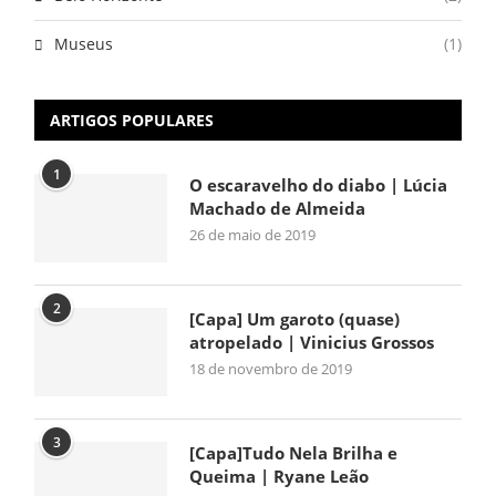
Museus
(1)
ARTIGOS POPULARES
1
O escaravelho do diabo | Lúcia
Machado de Almeida
26 de maio de 2019
2
[Capa] Um garoto (quase)
atropelado | Vinicius Grossos
18 de novembro de 2019
3
[Capa]Tudo Nela Brilha e
Queima | Ryane Leão