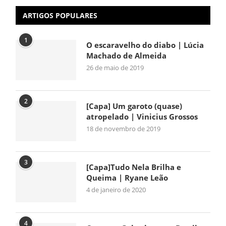
ARTIGOS POPULARES
1
O escaravelho do diabo | Lúcia
Machado de Almeida
26 de maio de 2019
2
[Capa] Um garoto (quase)
atropelado | Vinicius Grossos
18 de novembro de 2019
3
[Capa]Tudo Nela Brilha e
Queima | Ryane Leão
4 de janeiro de 2020
4