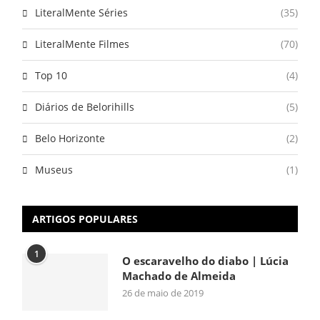
LiteralMente Séries
(35)
LiteralMente Filmes
(70)
Top 10
(4)
Diários de Belorihills
(5)
Belo Horizonte
(2)
Museus
(1)
ARTIGOS POPULARES
1
O escaravelho do diabo | Lúcia
Machado de Almeida
26 de maio de 2019