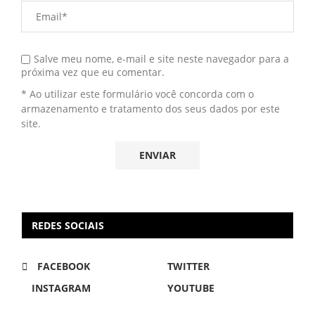
Salve meu nome, e-mail e site neste navegador para a
próxima vez que eu comentar.
* Ao utilizar este formulário você concorda com o
armazenamento e tratamento dos seus dados por este
site.
REDES SOCIAIS
FACEBOOK
TWITTER
INSTAGRAM
YOUTUBE