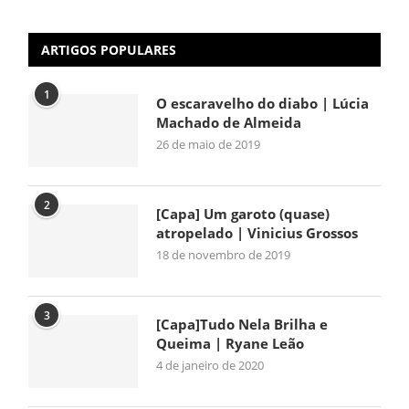
ARTIGOS POPULARES
1
O escaravelho do diabo | Lúcia
Machado de Almeida
26 de maio de 2019
2
[Capa] Um garoto (quase)
atropelado | Vinicius Grossos
18 de novembro de 2019
3
[Capa]Tudo Nela Brilha e
Queima | Ryane Leão
4 de janeiro de 2020