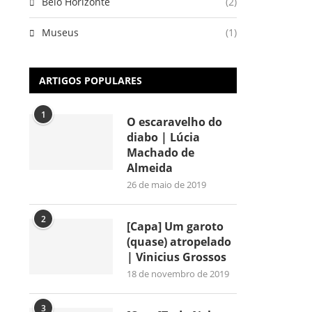
Belo Horizonte
(2)
Museus
(1)
ARTIGOS POPULARES
1
O escaravelho do
diabo | Lúcia
Machado de
Almeida
26 de maio de 2019
2
[Capa] Um garoto
(quase) atropelado
| Vinicius Grossos
18 de novembro de 2019
3