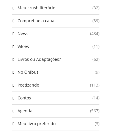
Meu crush literário
(32)
Comprei pela capa
(39)
News
(484)
Vilões
(11)
Livros ou Adaptações?
(62)
No Ônibus
(9)
Poetizando
(113)
Contos
(14)
Agenda
(567)
Meu livro preferido
(3)