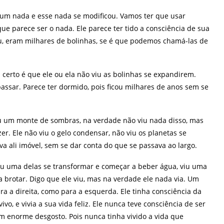
li um nada e esse nada se modificou. Vamos ter que usar
que parece ser o nada. Ele parece ter tido a consciência de sua
eu, eram milhares de bolinhas, se é que podemos chamá-las de
O certo é que ele ou ela não viu as bolinhas se expandirem.
assar. Parece ter dormido, pois ficou milhares de anos sem se
u um monte de sombras, na verdade não viu nada disso, mas
r. Ele não viu o gelo condensar, não viu os planetas se
a ali imóvel, sem se dar conta do que se passava ao largo.
viu uma delas se transformar e começar a beber água, viu uma
da brotar. Digo que ele viu, mas na verdade ele nada via. Um
ara a direita, como para a esquerda. Ele tinha consciência da
vo, e vivia a sua vida feliz. Ele nunca teve consciência de ser
um enorme desgosto. Pois nunca tinha vivido a vida que