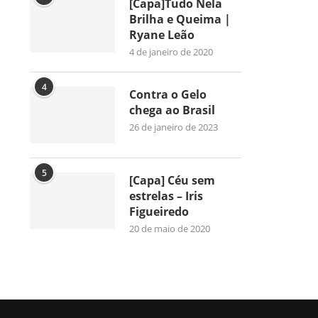
[Capa]Tudo Nela
Brilha e Queima |
Ryane Leão
4 de janeiro de 2020
4
Contra o Gelo
chega ao Brasil
26 de janeiro de 2023
5
[Capa] Céu sem
estrelas – Iris
Figueiredo
20 de maio de 2020