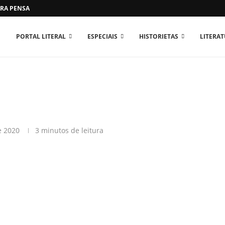
RA PENSAR O MUNDO...
PORTAL LITERAL
ESPECIAIS
HISTORIETAS
LITERA
e 2020
3 minutos de leitura