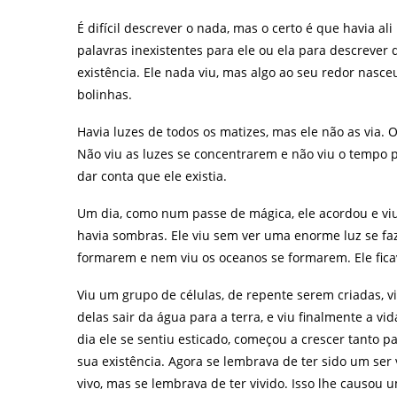
É difícil descrever o nada, mas o certo é que havia a
palavras inexistentes para ele ou ela para descrever 
existência. Ele nada viu, mas algo ao seu redor nasc
bolinhas.
Havia luzes de todos os matizes, mas ele não as via. 
Não viu as luzes se concentrarem e não viu o tempo p
dar conta que ele existia.
Um dia, como num passe de mágica, ele acordou e vi
havia sombras. Ele viu sem ver uma enorme luz se faze
formarem e nem viu os oceanos se formarem. Ele ficav
Viu um grupo de células, de repente serem criadas, 
delas sair da água para a terra, e viu finalmente a vi
dia ele se sentiu esticado, começou a crescer tanto p
sua existência. Agora se lembrava de ter sido um ser vi
vivo, mas se lembrava de ter vivido. Isso lhe causou 