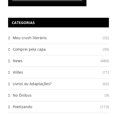
CATEGORIAS
Meu crush literário
(32)
Comprei pela capa
(39)
News
(484)
Vilões
(11)
Livros ou Adaptações?
(62)
No Ônibus
(9)
Poetizando
(113)