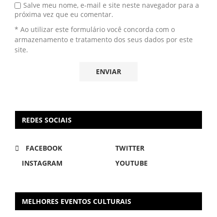
Salve meu nome, e-mail e site neste navegador para a
próxima vez que eu comentar.
* Ao utilizar este formulário você concorda com o
armazenamento e tratamento dos seus dados por este
site.
REDES SOCIAIS
FACEBOOK
TWITTER
INSTAGRAM
YOUTUBE
MELHORES EVENTOS CULTURAIS