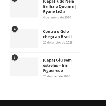
[Capa]Tudo Nela
Brilha e Queima |
Ryane Leão
4 de janeiro de 2020
4
Contra o Gelo
chega ao Brasil
26 de janeiro de 2023
5
[Capa] Céu sem
estrelas – Iris
Figueiredo
20 de maio de 2020