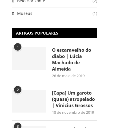
Belo Horizonte
(2)
Museus
(1)
ARTIGOS POPULARES
1
O escaravelho do
diabo | Lúcia
Machado de
Almeida
26 de maio de 2019
2
[Capa] Um garoto
(quase) atropelado
| Vinicius Grossos
18 de novembro de 2019
3