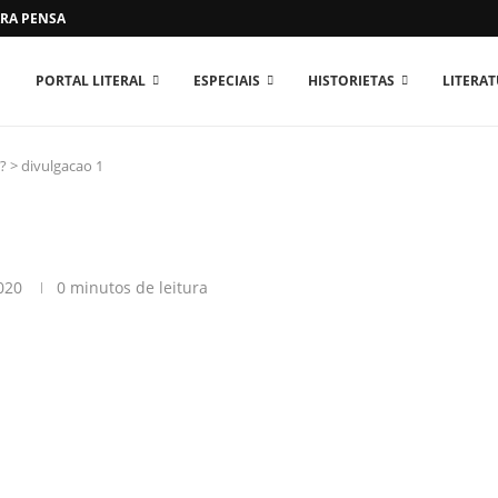
RA PENSAR O MUNDO...
PORTAL LITERAL
ESPECIAIS
HISTORIETAS
LITERA
?
>
divulgacao 1
020
0 minutos de leitura