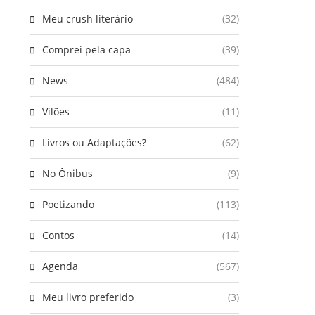
Meu crush literário
(32)
Comprei pela capa
(39)
News
(484)
Vilões
(11)
Livros ou Adaptações?
(62)
No Ônibus
(9)
Poetizando
(113)
Contos
(14)
Agenda
(567)
Meu livro preferido
(3)