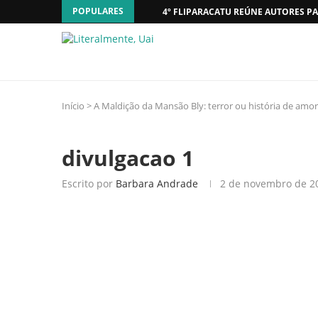
POPULARES
4º FLIPARACATU REÚNE AUTORES PA
Início
>
A Maldição da Mansão Bly: terror ou história de amor
divulgacao 1
Escrito por
Barbara Andrade
2 de novembro de 2