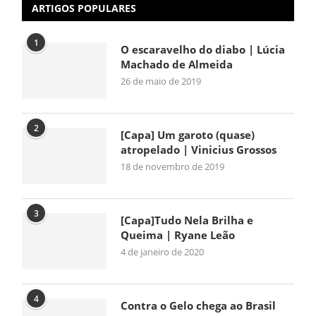
ARTIGOS POPULARES
1
O escaravelho do diabo | Lúcia
Machado de Almeida
26 de maio de 2019
2
[Capa] Um garoto (quase)
atropelado | Vinicius Grossos
18 de novembro de 2019
3
[Capa]Tudo Nela Brilha e
Queima | Ryane Leão
4 de janeiro de 2020
4
Contra o Gelo chega ao Brasil