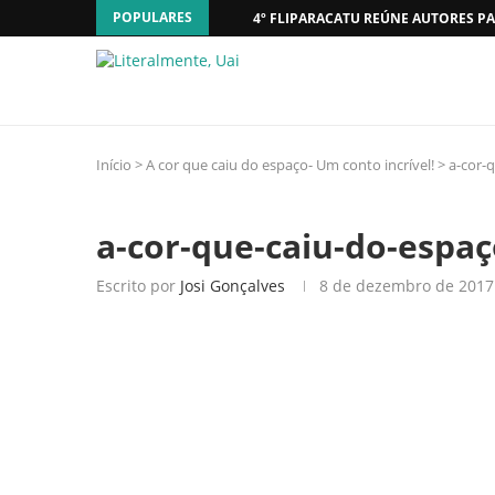
POPULARES
4º FLIPARACATU REÚNE AUTORES PA
Início
>
A cor que caiu do espaço- Um conto incrível!
>
a-cor-
a-cor-que-caiu-do-espa
Escrito por
Josi Gonçalves
8 de dezembro de 2017