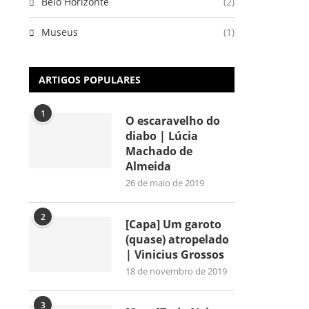
Belo Horizonte
(2)
Museus
(1)
ARTIGOS POPULARES
1
O escaravelho do
diabo | Lúcia
Machado de
Almeida
26 de maio de 2019
2
[Capa] Um garoto
(quase) atropelado
| Vinicius Grossos
18 de novembro de 2019
3