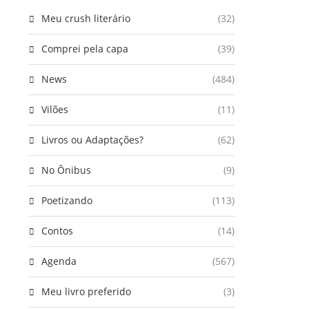
Meu crush literário
(32)
Comprei pela capa
(39)
News
(484)
Vilões
(11)
Livros ou Adaptações?
(62)
No Ônibus
(9)
Poetizando
(113)
Contos
(14)
Agenda
(567)
Meu livro preferido
(3)