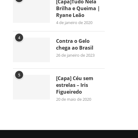
[Capa]Tudo Nela
Brilha e Queima |
Ryane Leão
4 de janeiro de 2020
4
Contra o Gelo
chega ao Brasil
26 de janeiro de 2023
5
[Capa] Céu sem
estrelas – Iris
Figueiredo
20 de maio de 2020