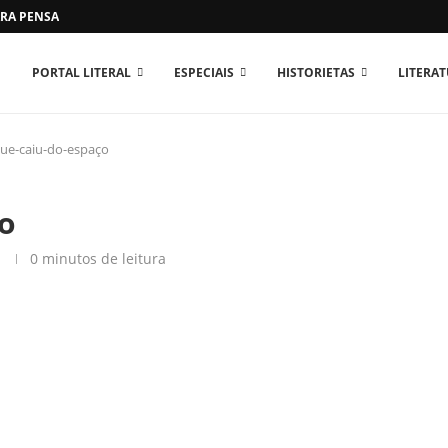
RA PENSAR O MUNDO...
PORTAL LITERAL
ESPECIAIS
HISTORIETAS
LITERA
que-caiu-do-espaço
ço
0 minutos de leitura