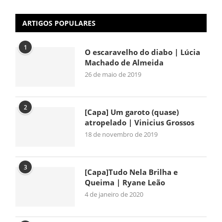
ARTIGOS POPULARES
1
O escaravelho do diabo | Lúcia
Machado de Almeida
26 de maio de 2019
2
[Capa] Um garoto (quase)
atropelado | Vinicius Grossos
18 de novembro de 2019
3
[Capa]Tudo Nela Brilha e
Queima | Ryane Leão
4 de janeiro de 2020