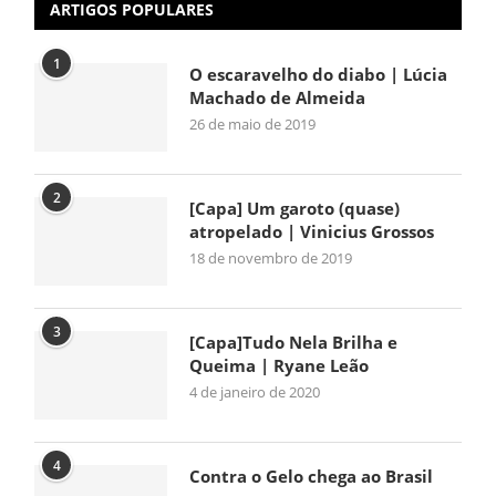
ARTIGOS POPULARES
1
O escaravelho do diabo | Lúcia
Machado de Almeida
26 de maio de 2019
2
[Capa] Um garoto (quase)
atropelado | Vinicius Grossos
18 de novembro de 2019
3
[Capa]Tudo Nela Brilha e
Queima | Ryane Leão
4 de janeiro de 2020
4
Contra o Gelo chega ao Brasil