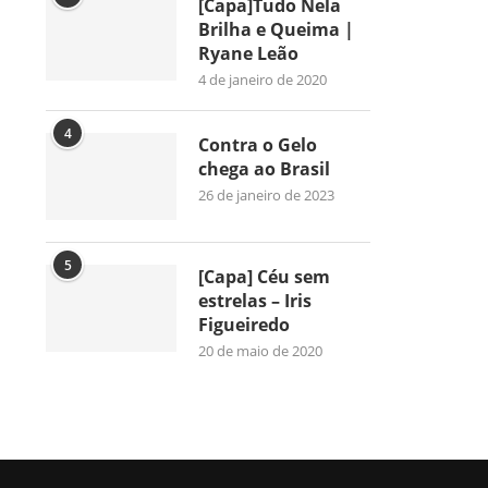
[Capa]Tudo Nela
Brilha e Queima |
Ryane Leão
4 de janeiro de 2020
4
Contra o Gelo
chega ao Brasil
26 de janeiro de 2023
5
[Capa] Céu sem
estrelas – Iris
Figueiredo
20 de maio de 2020