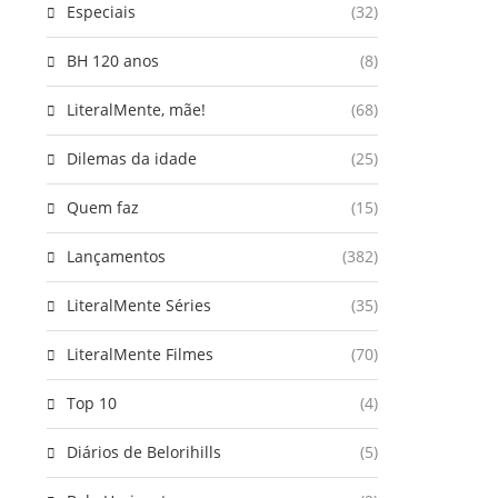
Especiais
(32)
BH 120 anos
(8)
LiteralMente, mãe!
(68)
Dilemas da idade
(25)
Quem faz
(15)
Lançamentos
(382)
LiteralMente Séries
(35)
LiteralMente Filmes
(70)
Top 10
(4)
Diários de Belorihills
(5)