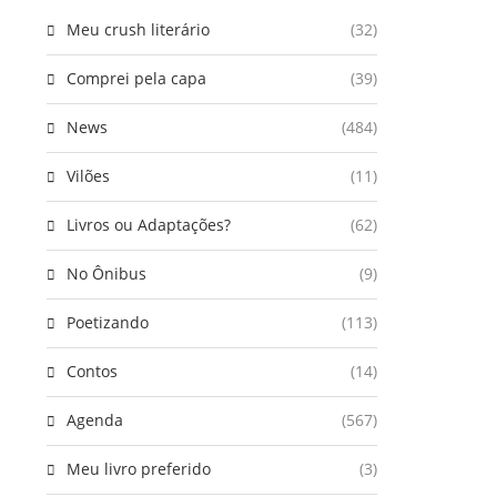
Meu crush literário
(32)
Comprei pela capa
(39)
News
(484)
Vilões
(11)
Livros ou Adaptações?
(62)
No Ônibus
(9)
Poetizando
(113)
Contos
(14)
Agenda
(567)
Meu livro preferido
(3)