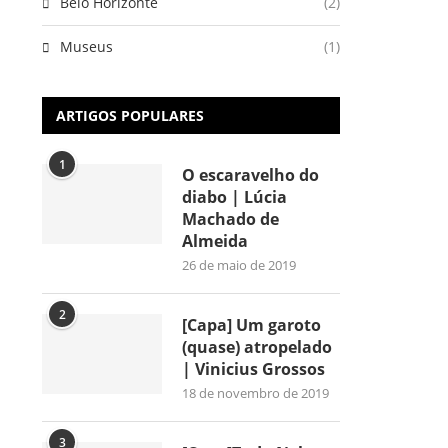
Belo Horizonte
(2)
Museus
(1)
ARTIGOS POPULARES
1
O escaravelho do
diabo | Lúcia
Machado de
Almeida
26 de maio de 2019
2
[Capa] Um garoto
(quase) atropelado
| Vinicius Grossos
18 de novembro de 2019
3