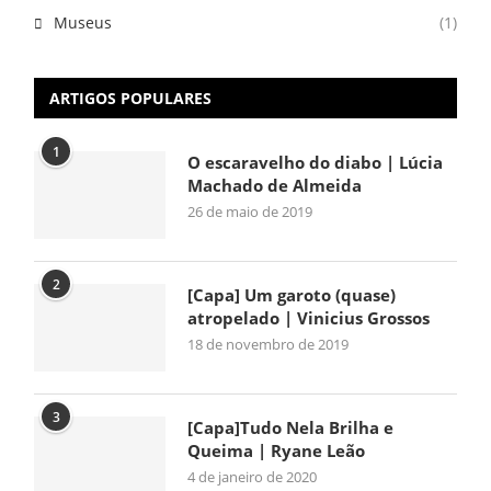
Museus
(1)
ARTIGOS POPULARES
1
O escaravelho do diabo | Lúcia
Machado de Almeida
26 de maio de 2019
2
[Capa] Um garoto (quase)
atropelado | Vinicius Grossos
18 de novembro de 2019
3
[Capa]Tudo Nela Brilha e
Queima | Ryane Leão
4 de janeiro de 2020