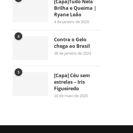
[Capa]Tudo Nela
Brilha e Queima |
Ryane Leão
4 de janeiro de 2020
4
Contra o Gelo
chega ao Brasil
26 de janeiro de 2023
5
[Capa] Céu sem
estrelas – Iris
Figueiredo
20 de maio de 2020