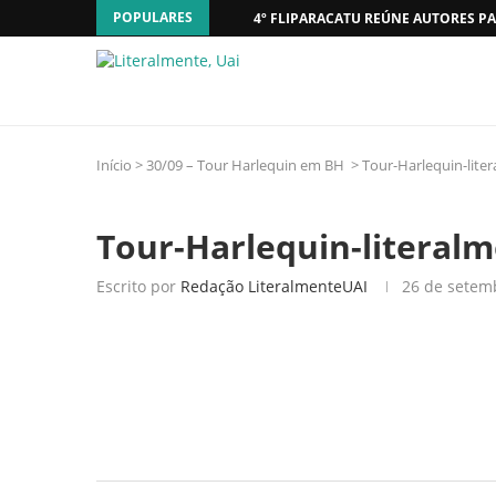
POPULARES
4º FLIPARACATU REÚNE AUTORES PA
Início
>
30/09 – Tour Harlequin em BH
>
Tour-Harlequin-lite
Tour-Harlequin-literal
Escrito por
Redação LiteralmenteUAI
26 de setem