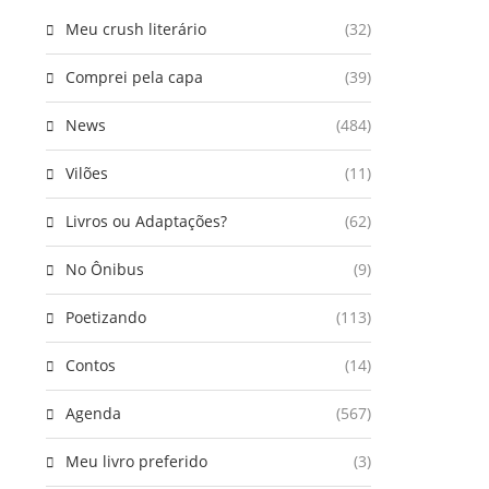
Meu crush literário
(32)
Comprei pela capa
(39)
News
(484)
Vilões
(11)
Livros ou Adaptações?
(62)
No Ônibus
(9)
Poetizando
(113)
Contos
(14)
Agenda
(567)
Meu livro preferido
(3)