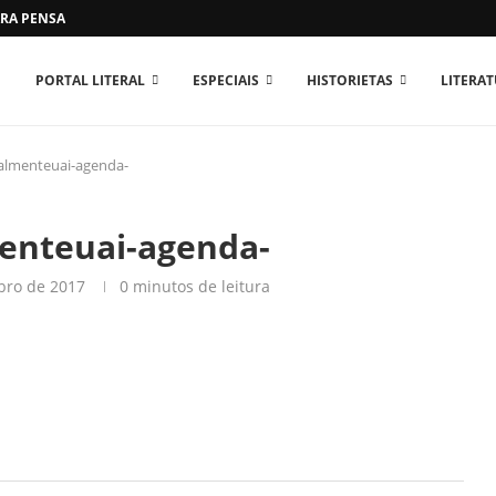
RA PENSAR O MUNDO...
PORTAL LITERAL
ESPECIAIS
HISTORIETAS
LITERA
ralmenteuai-agenda-
menteuai-agenda-
bro de 2017
0 minutos de leitura