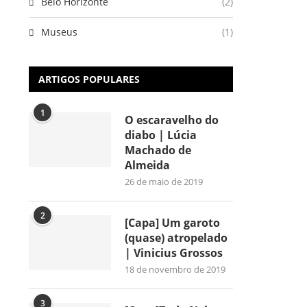
Belo Horizonte
(2)
Museus
(1)
ARTIGOS POPULARES
1
O escaravelho do
diabo | Lúcia
Machado de
Almeida
26 de maio de 2019
2
[Capa] Um garoto
(quase) atropelado
| Vinicius Grossos
18 de novembro de 2019
3