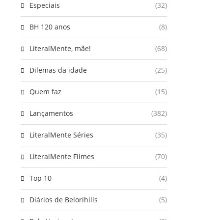
Especiais
(32)
BH 120 anos
(8)
LiteralMente, mãe!
(68)
Dilemas da idade
(25)
Quem faz
(15)
Lançamentos
(382)
LiteralMente Séries
(35)
LiteralMente Filmes
(70)
Top 10
(4)
Diários de Belorihills
(5)