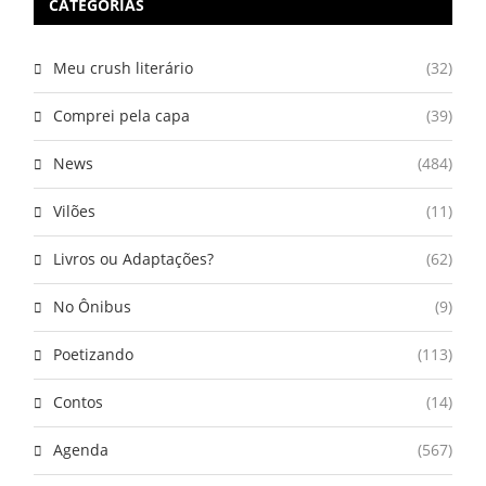
CATEGORIAS
Meu crush literário
(32)
Comprei pela capa
(39)
News
(484)
Vilões
(11)
Livros ou Adaptações?
(62)
No Ônibus
(9)
Poetizando
(113)
Contos
(14)
Agenda
(567)