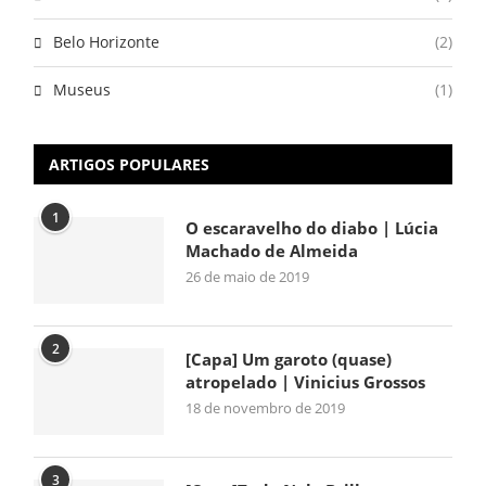
Belo Horizonte
(2)
Museus
(1)
ARTIGOS POPULARES
1
O escaravelho do diabo | Lúcia
Machado de Almeida
26 de maio de 2019
2
[Capa] Um garoto (quase)
atropelado | Vinicius Grossos
18 de novembro de 2019
3