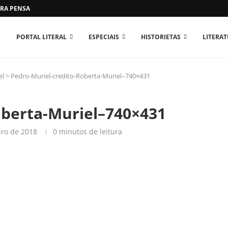
RA PENSAR O MUNDO...
PORTAL LITERAL
ESPECIAIS
HISTORIETAS
LITERA
el
>
Pedro-Muriel-credito-Roberta-Muriel–740×431
oberta-Muriel–740×431
iro de 2018
0 minutos de leitura