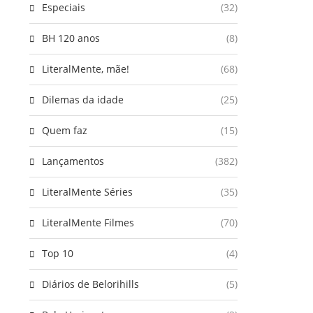
Especiais
(32)
BH 120 anos
(8)
LiteralMente, mãe!
(68)
Dilemas da idade
(25)
Quem faz
(15)
Lançamentos
(382)
LiteralMente Séries
(35)
LiteralMente Filmes
(70)
Top 10
(4)
Diários de Belorihills
(5)