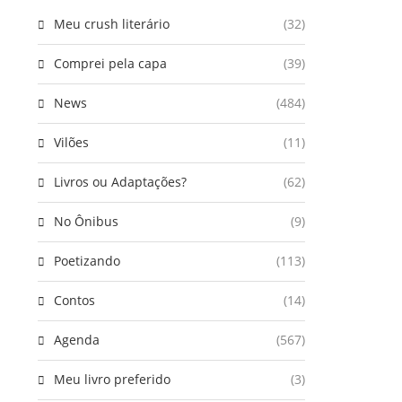
Meu crush literário
(32)
Comprei pela capa
(39)
News
(484)
Vilões
(11)
Livros ou Adaptações?
(62)
No Ônibus
(9)
Poetizando
(113)
Contos
(14)
Agenda
(567)
Meu livro preferido
(3)