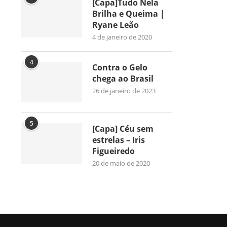
[Capa]Tudo Nela
Brilha e Queima |
Ryane Leão
4 de janeiro de 2020
4
Contra o Gelo
chega ao Brasil
26 de janeiro de 2023
5
[Capa] Céu sem
estrelas – Iris
Figueiredo
20 de maio de 2020