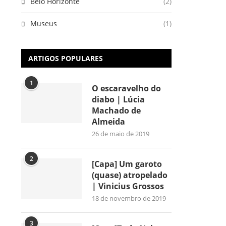
Belo Horizonte
(2)
Museus
(1)
ARTIGOS POPULARES
1
O escaravelho do
diabo | Lúcia
Machado de
Almeida
26 de maio de 2019
2
[Capa] Um garoto
(quase) atropelado
| Vinicius Grossos
18 de novembro de 2019
3