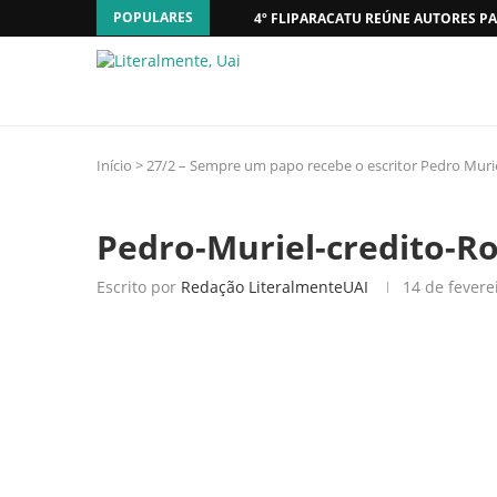
POPULARES
4º FLIPARACATU REÚNE AUTORES PA
Início
>
27/2 – Sempre um papo recebe o escritor Pedro Muri
Pedro-Muriel-credito-R
Escrito por
Redação LiteralmenteUAI
14 de fevere