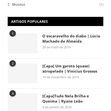
Museus
(1)
ARTIGOS POPULARES
1
O escaravelho do diabo | Lúcia
Machado de Almeida
26 de maio de 2019
2
[Capa] Um garoto (quase)
atropelado | Vinicius Grossos
18 de novembro de 2019
3
[Capa]Tudo Nela Brilha e
Queima | Ryane Leão
4 de janeiro de 2020