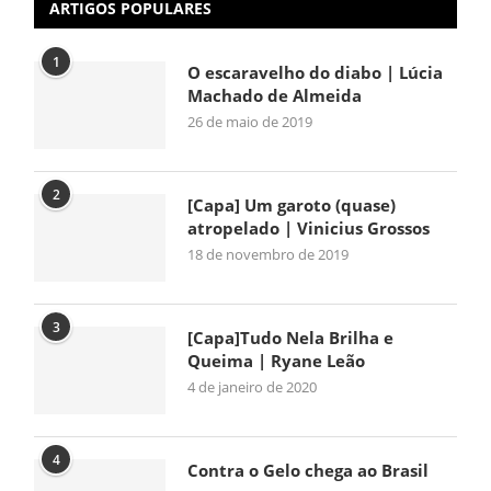
ARTIGOS POPULARES
1
O escaravelho do diabo | Lúcia
Machado de Almeida
26 de maio de 2019
2
[Capa] Um garoto (quase)
atropelado | Vinicius Grossos
18 de novembro de 2019
3
[Capa]Tudo Nela Brilha e
Queima | Ryane Leão
4 de janeiro de 2020
4
Contra o Gelo chega ao Brasil