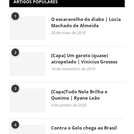
ARTIGOS POPULARES
1
O escaravelho do diabo | Lúcia
Machado de Almeida
26 de maio de 2019
2
[Capa] Um garoto (quase)
atropelado | Vinicius Grossos
18 de novembro de 2019
3
[Capa]Tudo Nela Brilha e
Queima | Ryane Leão
4 de janeiro de 2020
4
Contra o Gelo chega ao Brasil