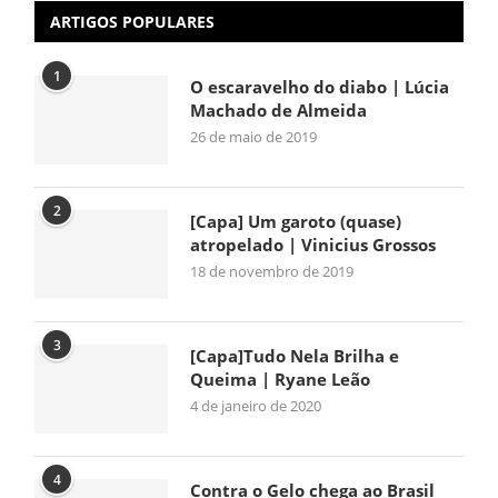
ARTIGOS POPULARES
1
O escaravelho do diabo | Lúcia
Machado de Almeida
26 de maio de 2019
2
[Capa] Um garoto (quase)
atropelado | Vinicius Grossos
18 de novembro de 2019
3
[Capa]Tudo Nela Brilha e
Queima | Ryane Leão
4 de janeiro de 2020
4
Contra o Gelo chega ao Brasil