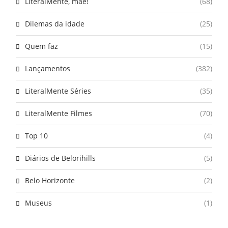
LiteralMente, mãe!
(68)
Dilemas da idade
(25)
Quem faz
(15)
Lançamentos
(382)
LiteralMente Séries
(35)
LiteralMente Filmes
(70)
Top 10
(4)
Diários de Belorihills
(5)
Belo Horizonte
(2)
Museus
(1)