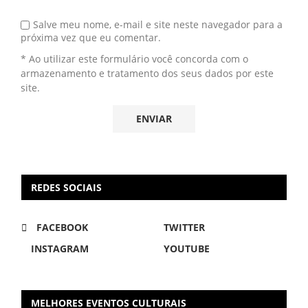
Salve meu nome, e-mail e site neste navegador para a
próxima vez que eu comentar.
* Ao utilizar este formulário você concorda com o
armazenamento e tratamento dos seus dados por este
site.
REDES SOCIAIS
FACEBOOK
TWITTER
INSTAGRAM
YOUTUBE
MELHORES EVENTOS CULTURAIS