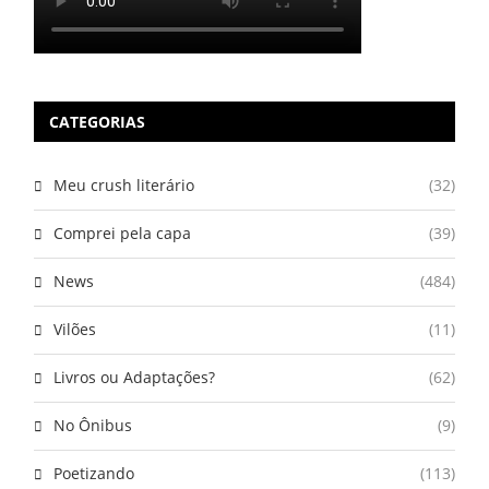
CATEGORIAS
Meu crush literário
(32)
Comprei pela capa
(39)
News
(484)
Vilões
(11)
Livros ou Adaptações?
(62)
No Ônibus
(9)
Poetizando
(113)