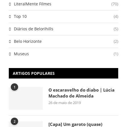
LiteralMente Filmes
(70)
Top 10
(4)
Diários de Belorihills
(5)
Belo Horizonte
(2)
Museus
(1)
ARTIGOS POPULARES
1
O escaravelho do diabo | Lúcia
Machado de Almeida
26 de maio de 2019
2
[Capa] Um garoto (quase)